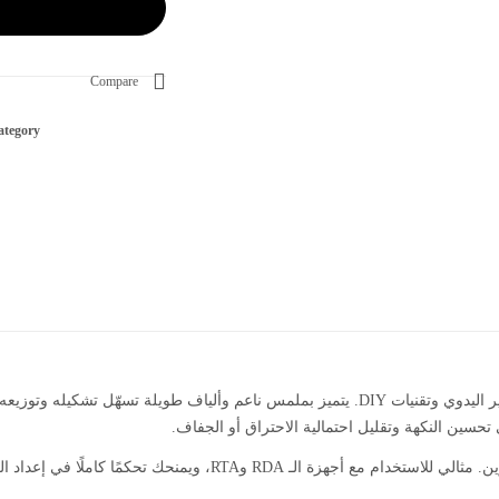
Compare
tegory :
هو قطن نقي وعالي الجودة، مخصص لعشاق التبخير اليدوي وتقنيات DIY. يتميز بملمس ناعم و
حسين النكهة وتقليل احتمالية الاحتراق أو الجفاف.