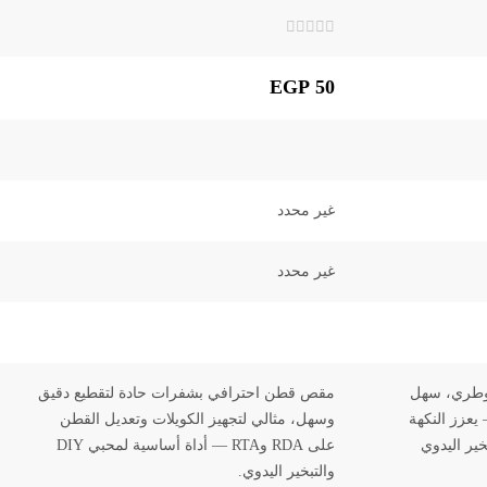
تم
التقييم
0
EGP
50
من
5
غير محدد
غير محدد
طري، سهل
مقص قطن احترافي بشفرات حادة لتقطيع دقيق
يعزز النكهة
وسهل، مثالي لتجهيز الكويلات وتعديل القطن
خير اليدوي
على RDA وRTA — أداة أساسية لمحبي DIY
والتبخير اليدوي.