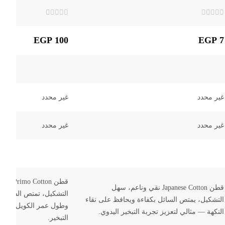
تم
تم
التقييم
التقييم
0
0
EGP
100
EGP
7
من
من
5
5
غير محدد
غير محدد
غير محدد
غير محدد
قطن
Primo Cotton
قطن
Japanese Cotton
نقي وناعم، سهل
التشكيل، تمتص السائل ب
التشكيل، يمتص السائل بكفاءة ويحافظ على نقاء
وطول عمر الكويل—مثالي
النكهة — مثالي لتعزيز تجربة التبخير اليدوي.
التبخير.