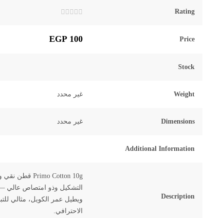
Rating
تم
التقييم
0
EGP
100
Price
من
5
Stock
Weight
غير محدد
Dimensions
غير محدد
Additional Information
Primo Cotton 10g
قطن نقي و
التشكيل وذو امتصاص عالي — 
Description
ويطيل عمر الكويل، مثالي للتب
الاحترافي.