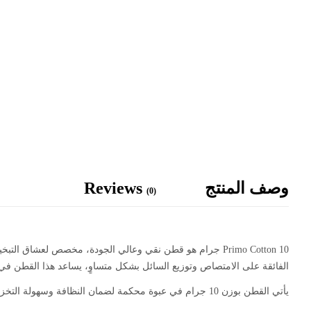
وصف المنتج
Reviews
(0)
Primo Cotton 10 جرام
الفائقة على الامتصاص وتوزيع السائل بشكل متساوٍ، يساعد هذا القطن في ت
يأتي القطن بوزن 10 جرام في عبوة محكمة لضمان النظافة وسهولة التخزين. مثالي للاستخدام مع أجهزة الـ RDA وRTA، ويمنحك تحكمًا كاملًا في إعداد الكويلات دون فقدان للجودة.