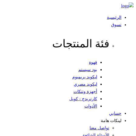
Skip
to
الرئيسية
content
تسوق
فئة المنتجات
قهوة
بود سيستم
ليكويد بريميوم
ليكويد مصري
أجهزة وتنكات
كارتريدج - كويل
الأدوات
حسابي
لينكات هامة
تواصل معنا
الأسئلة الشائعة