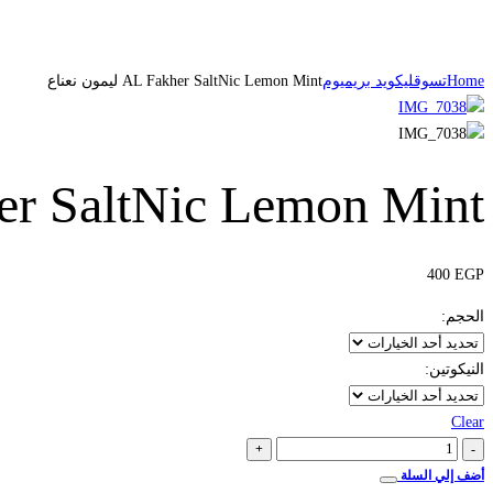
Home
تسوق
ليكويد بريميوم
AL Fakher SaltNic Lemon Mint ليمون نعناع
AL Fakher SaltNic Lemon Mint 
400
EGP
الحجم
:
النيكوتين
:
Clear
AL
+
-
Fakher
أضف إلي السلة