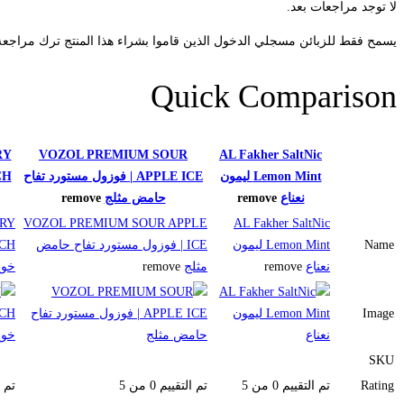
لا توجد مراجعات بعد.
يسمح فقط للزبائن مسجلي الدخول الذين قاموا بشراء هذا المنتج ترك مراجعة
Quick Comparison
RY
VOZOL PREMIUM SOUR
AL Fakher SaltNic
Lemon Mint ليمون
APPLE ICE | فوزول مستورد تفاح
نعناع
remove
حامض مثلج
remove
RY
VOZOL PREMIUM SOUR APPLE
AL Fakher SaltNic
Name
Lemon Mint ليمون
ICE | فوزول مستورد تفاح حامض
نعناع
remove
مثلج
remove
خوخ
Image
SKU
Rating
تم التقييم
0
من 5
تم التقييم
0
من 5
تم 