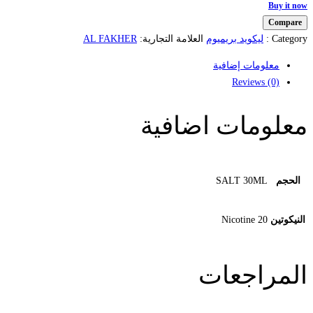
SaltNic
Buy it now
Lemon
Compare
Mint
Category :
ليكويد بريميوم
العلامة التجارية:
AL FAKHER
ليمون
معلومات إضافية
نعناع
Reviews
(0)
quantity
معلومات اضافية
الحجم
SALT 30ML
النيكوتين
20 Nicotine
المراجعات