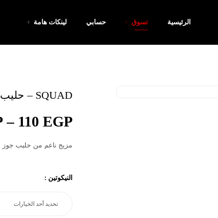
الرئيسية
تسوق
حسابي
لينكات هامة
SQUAD – حليب جوز الهند الكريمي
P
–
110
EGP
مزيج ناعم من حليب جوز اله
النيكوتين
: