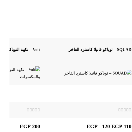
SQUAD – توباكو فانيلا كاسترد الفاخر
Volt – نكهة التوباكو الغني مع القهوة والمكسرات
تم
تم
التقييم
التقييم
0
0
EGP
200
EGP
120
EGP
110
–
من
من