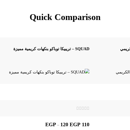
Quick Comparison
SQUAD – تريبيكا توباكو بنكهات كريمية مميزة
تم
التقييم
0
EGP
120
EGP
110
–
من