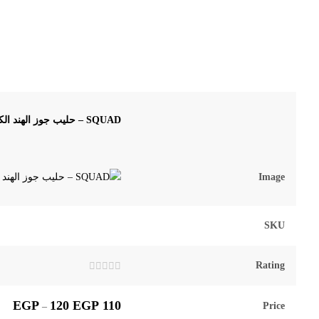
SQUAD – حليب جوز الهند الكريمي
Image
SKU
Rating
تم
التقييم
0
EGP
120
EGP
110
Price
–
من