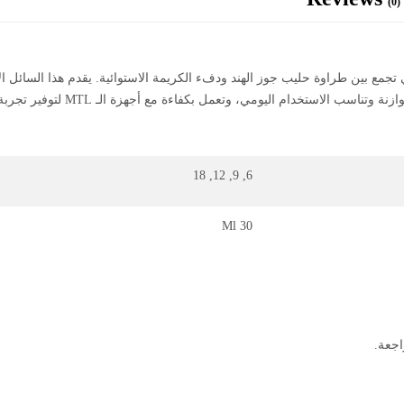
(0)
بتجربة فيب ناعمة ومريحة مع نكهة SQUAD – Coconut Milk، التي تجمع بين طراوة حليب جوز الهند ودفء الكريمة الاس
اليومي، وتعمل بكفاءة مع أجهزة الـ MTL لتوفير تجربة تدخين إلكتروني مريحة ومشبعة.
6, 9, 12, 18
30 Ml
اجعة.