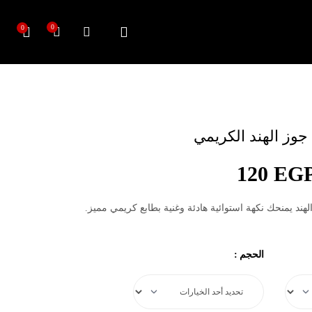
0
0
120
EG
ند يمنحك نكهة استوائية هادئة وغنية بطابع كريمي مميز.
الحجم
: