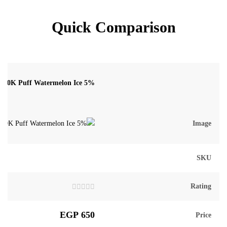
Quick Comparison
l 20K Puff Watermelon Ice 5%
Image
SKU
Rating
تم
التقييم
0
EGP
650
Price
من
5