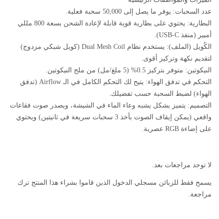
عدد السحبات: يوفر ما يصل إلى 50,000 سحبة فعلية.
البطارية: يحتوي على بطارية قوية قابلة لإعادة الشحن بسعة 800 مللي
أمبير (منفذ USB-C).
الكُويل (الملف): يستخدم نظام Dual Mesh Coil (كويل شبكي مزدوج)
لتقديم نكهة وتركيز أقوى.
النيكوتين: متوفر بتركيز 0.5% (5 ملغ/مل) من ملح النيكوتين.
التحكم في تدفق الهواء: يتيح لك التحكم الكامل في الـ Airflow (تدفق
الهواء) لضبط السحبة حسب تفضيلك.
التصميم: يتميز بشكل يشبه وعاء الماء في الشيشة، ويصدر صوت فقاعات
واقعي (يمكن إيقاف الصوت بأخذ 3 سحبات سريعة في ثانيتين) ويحتوي
على إضاءة RGB عصرية.
لا توجد مراجعات بعد.
يسمح فقط للزبائن مسجلي الدخول الذين قاموا بشراء هذا المنتج ترك
مراجعة.